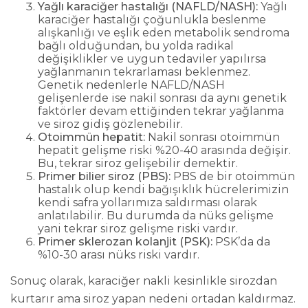
Yağlı karaciğer hastalığı (NAFLD/NASH):
Yağlı
karaciğer hastalığı çoğunlukla beslenme
alışkanlığı ve eşlik eden metabolik sendroma
bağlı olduğundan, bu yolda radikal
değişiklikler ve uygun tedaviler yapılırsa
yağlanmanın tekrarlaması beklenmez.
Genetik nedenlerle NAFLD/NASH
gelişenlerde ise nakil sonrası da aynı genetik
faktörler devam ettiğinden tekrar yağlanma
ve siroz gidiş gözlenebilir.
Otoimmün hepatit:
Nakil sonrası otoimmün
hepatit gelişme riski %20-40 arasında değişir.
Bu, tekrar siroz gelişebilir demektir.
Primer bilier siroz (PBS):
PBS de bir otoimmün
hastalık olup kendi bağışıklık hücrelerimizin
kendi safra yollarımıza saldırması olarak
anlatılabilir. Bu durumda da nüks gelişme
yani tekrar siroz gelişme riski vardır.
Primer sklerozan kolanjit (PSK):
PSK’da da
%10-30 arası nüks riski vardır.
Sonuç olarak, karaciğer nakli kesinlikle sirozdan
kurtarır ama siroz yapan nedeni ortadan kaldırmaz.